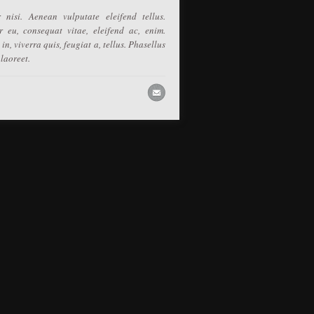
nisi. Aenean vulputate eleifend tellus.
r eu, consequat vitae, eleifend ac, enim.
n, viverra quis, feugiat a, tellus. Phasellus
 laoreet.