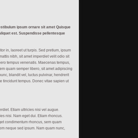
 vestibulum ipsum ornare sit amet Quisque
 aliquet est. Suspendisse pellentesque
tor in, laoreet ut turpis. Sed pretium, ipsum
attis nibh, sit amet imperdiet velit odio sit
libero tempus venenatis. Maecenas tempus,
em quam semper libero, sit amet adipiscing
, blandit vel, luctus pulvinar, hendrerit
e tincidunt tempus. Donec vitae sapien ut
diet. Etiam ultricies nisi vel augue.
cies nisi. Nam eget dui. Etiam rhoncus.
eget condimentum rhoncus, sem quam
g sem neque sed ipsum. Nam quam nunc,