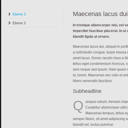
Maecenas lacus dui
Ebene 3
Ebene 3
In tristique ullamcorper nisi, vel
imperdiet faucibus placerat. In ut
blandit ligula ut ornare.
Maecenas lacus dui, aliquet in portti
a sollicitudin congue, turpis massa m
amet lacus. Donec iaculis risus a 
tellus eget condimentum rhoncus, s
sem neque sed ipsum. Nam quam nunc
id, lorem. Maecenas nec odio et ant
libero venenatis faucibus.
Subheadline
Q
uisque rutrum. Aenean imper
Curabitur ullamcorper ultri
Maecenas tempus, tellus 
semper libero, sit amet adipiscin
blandit vel, luctus pulvinar.