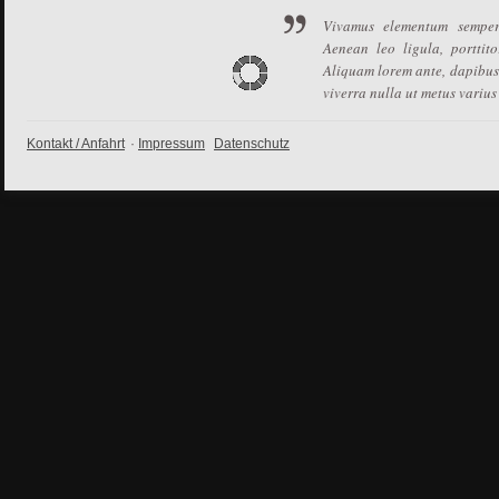
Vivamus elementum semper 
Aenean leo ligula, porttito
Aliquam lorem ante, dapibus i
viverra nulla ut metus varius
Kontakt / Anfahrt
·
Impressum
Datenschutz